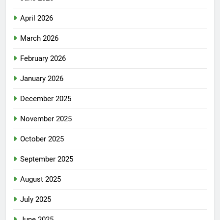
April 2026
March 2026
February 2026
January 2026
December 2025
November 2025
October 2025
September 2025
August 2025
July 2025
June 2025