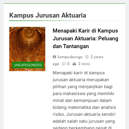
Kampus Jurusan Aktuaria
Menapaki Karir di Kampus
Jurusan Aktuaria: Peluang
dan Tantangan
kampusbungo
2 years
ago
0
2 mins
UNCATEGORIZED
Menapaki karir di kampus
jurusan aktuaria merupakan
pilihan yang menjanjikan bagi
para mahasiswa yang memiliki
minat dan kemampuan dalam
bidang matematika dan analisis
risiko. Jurusan aktuaria sendiri
adalah salah satu jurusan yang
sedang berkembang pesat di