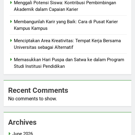
Menggali Potensi Siswa: Kontribusi Pembimbingan
Akademik dalam Capaian Karier
Membangunlah Karir yang Baik: Cara di Pusat Karier
Kampus Kampus
Menciptakan Area Kreativitas: Tempat Kerja Bersama
Universitas sebagai Alternatif
Memasukkan Hari Puspa dan Satwa ke dalam Program
Studi Institusi Pendidikan
Recent Comments
No comments to show.
Archives
June 2026