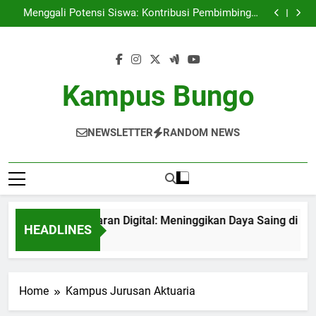
Rencana Pembelajaran Digital: Meninggikan Daya
Skip
Saing di Universitas Global
Menggali Potensi Siswa: Kontribusi Pembimbingan
to
Akademik dalam Capaian Karier
Membangunlah Karir yang Baik: Cara di Pusat Karier
Kampus Kampus
Menciptakan Area Kreativitas: Tempat Kerja Bersama
content
Universitas sebagai Alternatif
Rencana Pembelajaran Digital: Meninggikan Daya
Saing di Universitas Global
Menggali Potensi Siswa: Kontribusi Pembimbingan
Akademik dalam Capaian Karier
Membangunlah Karir yang Baik: Cara di Pusat Karier
Kampus Bungo
Kampus Kampus
Menciptakan Area Kreativitas: Tempat Kerja Bersama
Universitas sebagai Alternatif
NEWSLETTER
RANDOM NEWS
encana Pembelajaran Digital: Meninggikan Daya Saing di Univ
HEADLINES
 Months Ago
Home
Kampus Jurusan Aktuaria