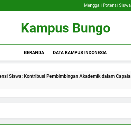
Rencana Pembelajaran Dig
Menggali Potensi Sisw
Membangunlah Karir yang
Menciptakan Area Kreativitas
Rencana Pembelajaran Dig
Kampus Bungo
Menggali Potensi Sisw
Membangunlah Karir yang
Menciptakan Area Kreativitas
BERANDA
DATA KAMPUS INDONESIA
wa: Kontribusi Pembimbingan Akademik dalam Capaian Karier