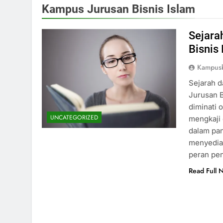
Kampus Jurusan Bisnis Islam
Sejara
Bisnis 
Kampus
Sejarah 
Jurusan B
diminati 
UNCATEGORIZED
mengkaji 
dalam pa
menyediak
peran pe
Read Full 