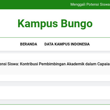
Rencana Pembelajaran Dig
Menggali Potensi Sisw
Membangunlah Karir yang
Menciptakan Area Kreativitas
Rencana Pembelajaran Dig
Kampus Bungo
Menggali Potensi Sisw
Membangunlah Karir yang
Menciptakan Area Kreativitas
BERANDA
DATA KAMPUS INDONESIA
wa: Kontribusi Pembimbingan Akademik dalam Capaian Karier