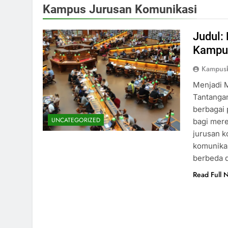
Kampus Jurusan Komunikasi
Judul:
Kampus
Kampus
Menjadi 
Tantanga
berbagai 
UNCATEGORIZED
bagi mere
jurusan k
komunikas
berbeda 
Read Full 