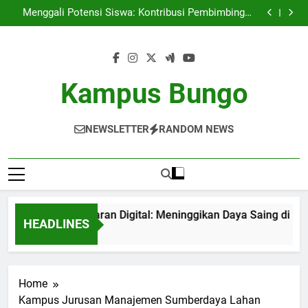
Rencana Pembelajaran Digital: Meninggikan Daya
Skip
Saing di Universitas Global
Menggali Potensi Siswa: Kontribusi Pembimbingan
to
Akademik dalam Capaian Karier
Membangunlah Karir yang Baik: Cara di Pusat Karier
Kampus Kampus
Menciptakan Area Kreativitas: Tempat Kerja Bersama
content
Universitas sebagai Alternatif
Rencana Pembelajaran Digital: Meninggikan Daya
Saing di Universitas Global
Menggali Potensi Siswa: Kontribusi Pembimbingan
Akademik dalam Capaian Karier
Membangunlah Karir yang Baik: Cara di Pusat Karier
Kampus Bungo
Kampus Kampus
Menciptakan Area Kreativitas: Tempat Kerja Bersama
Universitas sebagai Alternatif
NEWSLETTER
RANDOM NEWS
encana Pembelajaran Digital: Meninggikan Daya Saing di Unive
HEADLINES
 Months Ago
Home
Kampus Jurusan Manajemen Sumberdaya Lahan