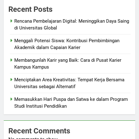
Recent Posts
Rencana Pembelajaran Digital: Meninggikan Daya Saing
di Universitas Global
Menggali Potensi Siswa: Kontribusi Pembimbingan
Akademik dalam Capaian Karier
Membangunlah Karir yang Baik: Cara di Pusat Karier
Kampus Kampus
Menciptakan Area Kreativitas: Tempat Kerja Bersama
Universitas sebagai Alternatif
Memasukkan Hari Puspa dan Satwa ke dalam Program
Studi Institusi Pendidikan
Recent Comments