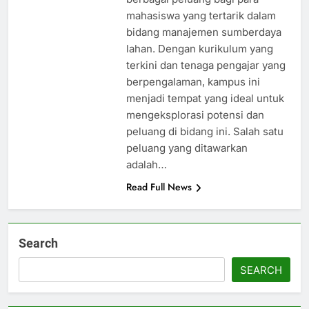
mahasiswa yang tertarik dalam
bidang manajemen sumberdaya
lahan. Dengan kurikulum yang
terkini dan tenaga pengajar yang
berpengalaman, kampus ini
menjadi tempat yang ideal untuk
mengeksplorasi potensi dan
peluang di bidang ini. Salah satu
peluang yang ditawarkan
adalah…
Read Full News
Search
SEARCH