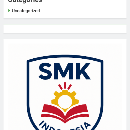
Uncategorized