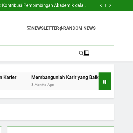
ital: Meninggikan Daya Saing di Universitas
Global
a: Kontribusi Pembimbingan Akademik dalam
Capaian Karier
 Baik: Cara di Pusat Karier Kampus Kampus
: Tempat Kerja Bersama Universitas sebagai
Alternatif
ital: Meninggikan Daya Saing di Universitas
Global
a: Kontribusi Pembimbingan Akademik dalam
NEWSLETTER
RANDOM NEWS
Capaian Karier
 Baik: Cara di Pusat Karier Kampus Kampus
: Tempat Kerja Bersama Universitas sebagai
Alternatif
Membangunlah Karir yang Baik: Cara di Pusat Karier 
3 Months Ago