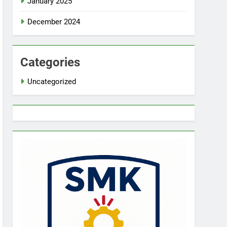
January 2025
December 2024
Categories
Uncategorized