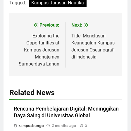
Tagged:
Kampus Jurusan Nautika
Post
Previous:
Next:
navigation
Exploring the
Title: Menelusuri
Opportunities at
Keunggulan Kampus
Kampus Jurusan
Jurusan Oseanografi
Manajemen
di Indonesia
Sumberdaya Lahan
Related News
Rencana Pembelajaran Digital: Meninggikan
Daya Saing di Universitas Global
kampusbungo
2 months ago
0