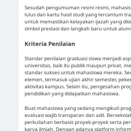
Sesudah pengumuman resmi resmi, mahasisw
lulus dan kartu hasil studi yang tercantum tra
untuk memastikan kelayakan ijazah yang dite
simbol prestasi dan langkah baru untuk alumn
Kriteria Penilaian
Standar penilaian graduasi siswa menjadi asp
universitas, baik itu publik maupun privat, 
standar sukses untuk mahasiswa mereka. Se
elemen, termasuk ujian akhir semester, peke
aktivitas kampus. Selain itu, pengesahan pr
pendidikan yang didapatkan mahasiswa.
Buat mahasiswa yang sedang mengikuti progra
evaluasi wajib transparan dan adil. Berseko
perkuliahan berbasis proyek-proyek serta pen
karya ilmiah. Dengan adanya platform infor