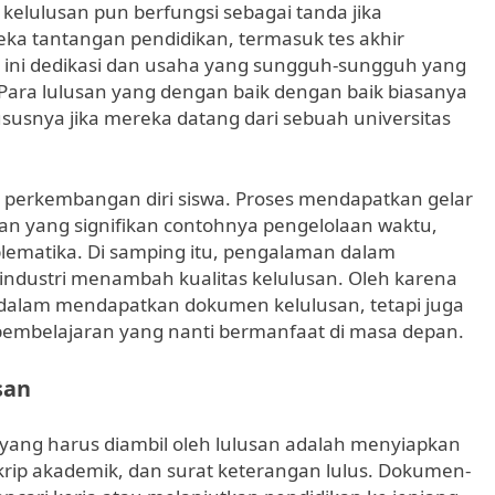
elulusan pun berfungsi sebagai tanda jika
a tantangan pendidikan, termasuk tes akhir
Hal ini dedikasi dan usaha yang sungguh-sungguh yang
Para lulusan yang dengan baik dengan baik biasanya
hususnya jika mereka datang dari sebuah universitas
 perkembangan diri siswa. Proses mendapatkan gelar
an yang signifikan contohnya pengelolaan waktu,
blematika. Di samping itu, pengalaman dalam
industri menambah kualitas kelulusan. Oleh karena
al dalam mendapatkan dokumen kelulusan, tetapi juga
pembelajaran yang nanti bermanfaat di masa depan.
san
 yang harus diambil oleh lulusan adalah menyiapkan
skrip akademik, dan surat keterangan lulus. Dokumen-