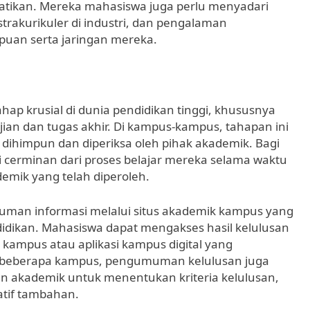
atikan. Mereka mahasiswa juga perlu menyadari
strakurikuler di industri, dan pengalaman
uan serta jaringan mereka.
ap krusial di dunia pendidikan tinggi, khususnya
ujian dan tugas akhir. Di kampus-kampus, tahapan ini
 dihimpun dan diperiksa oleh pihak akademik. Bagi
erminan dari proses belajar mereka selama waktu
emik yang telah diperoleh.
umuman informasi melalui situs akademik kampus yang
didikan. Mahasiswa dapat mengakses hasil kelulusan
e kampus atau aplikasi kampus digital yang
 beberapa kampus, pengumuman kelulusan juga
n akademik untuk menentukan kriteria kelulusan,
atif tambahan.