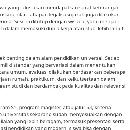
a yang lulus akan mendapatkan surat keterangan
nskrip nilai. Tahapan legalisasi ijazah juga dilakukan
rima. Sesi ini ditutup dengan wisuda, yang menjadi
i dalam memasuki dunia kerja atau studi lebih lanjut.
ek penting dalam alam pendidikan universal. Setiap
memiliki standar yang bervariasi dalam menentukan
cara umum, evaluasi dilakukan berdasarkan beberapa
rjaan rumah, praktikum, dan keikutsertaan dalam
ogram studi dan berdampak pada kualitas dan relevansi
m S1, program magister, atau jalur S3, kriteria
lah universitas sekarang sudah menyesuaikan dengan
ilaian yang lebih beragam, termasuk presentasi serta
masi pendidikan yang modern, siswa bisa dengan