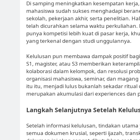
Di samping meningkatkan kesempatan kerja, k
mahasiswa sudah sukses menghadapi beranek
sekolah, pekerjaan akhir, serta penelitian. 
telah dicurahkan selama waktu perkuliahan. 
punya kompetisi lebih kuat di pasar kerja, k
yang terkenal dengan studi unggulannya.
Kelulusan pun membawa dampak positif bagi
S1, magister, atau S3 memberikan keterampil
kolaborasi dalam kelompok, dan resolusi pro
organisasi mahasiswa, seminar, dan magang 
itu itu, menjadi lulus bukanlah sekadar ritu
merupakan akumulasi dari experiences dan 
Langkah Selanjutnya Setelah Kelulu
Setelah informasi kelulusan, tindakan utama
semua dokumen krusial, seperti ijazah, tran