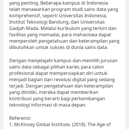
yang penting. Beberapa kampus di Indonesia
telah menawarkan program studi sains data yang
komprehensif, seperti Universitas Indonesia,
Institut Teknologi Bandung, dan Universitas
Gadjah Mada. Melalui kurikulum yang terkini dan
fasilitas yang memadai, para mahasiswa dapat
memperoleh pengetahuan dan keterampilan yang
dibutuhkan untuk sukses di dunia sains data.
Dengan menjelajahi kampus dan memilih jurusan
sains data sebagai pilihan karier, para calon
profesional dapat mempersiapkan diri untuk
menjadi bagian dari revolusi digital yang sedang
terjadi. Dengan pengetahuan dan keterampilan
yang dimiliki, mereka dapat memberikan
kontribusi yang berarti bagi perkembangan
teknologi informasi di masa depan.
Referensi:
1. McKinsey Global Institute. (2018). The Age of