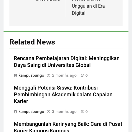
Unggulan di Era
Digital
Related News
Rencana Pembelajaran Digital: Meninggikan
Daya Saing di Universitas Global
kampusbungo
2 months ago
0
Menggali Potensi Siswa: Kontribusi
Pembimbingan Akademik dalam Capaian
Karier
kampusbungo
3 months ago
0
Membangunlah Karir yang Baik: Cara di Pusat
Karier Kampus Kampus