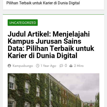
Pilihan Terbaik untuk Karier di Dunia Digital
UNCATEGORIZED
Judul Artikel: Menjelajahi
Kampus Jurusan Sains
Data: Pilihan Terbaik untuk
Karier di Dunia Digital
0
Kampusbungo
1 Year Ago
2 Mins