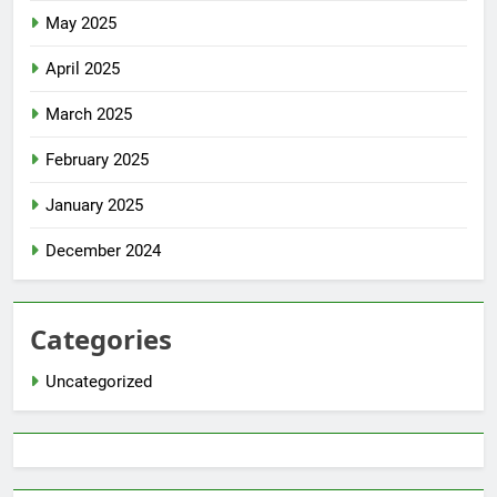
May 2025
April 2025
March 2025
February 2025
January 2025
December 2024
Categories
Uncategorized