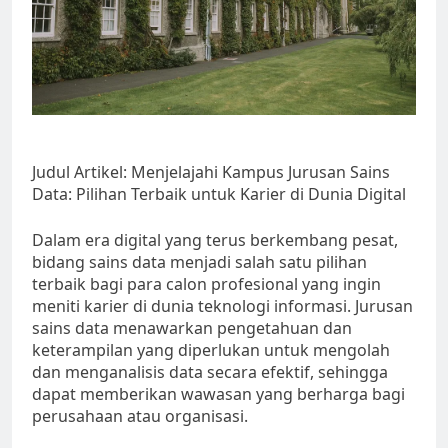
Judul Artikel: Menjelajahi Kampus Jurusan Sains
Data: Pilihan Terbaik untuk Karier di Dunia Digital
Dalam era digital yang terus berkembang pesat,
bidang sains data menjadi salah satu pilihan
terbaik bagi para calon profesional yang ingin
meniti karier di dunia teknologi informasi. Jurusan
sains data menawarkan pengetahuan dan
keterampilan yang diperlukan untuk mengolah
dan menganalisis data secara efektif, sehingga
dapat memberikan wawasan yang berharga bagi
perusahaan atau organisasi.