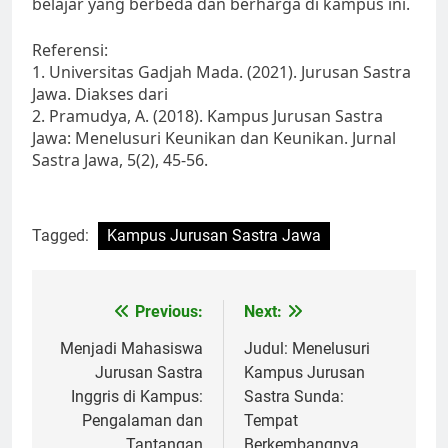
belajar yang berbeda dan berharga di kampus ini.
Referensi:
1. Universitas Gadjah Mada. (2021). Jurusan Sastra
Jawa. Diakses dari
2. Pramudya, A. (2018). Kampus Jurusan Sastra
Jawa: Menelusuri Keunikan dan Keunikan. Jurnal
Sastra Jawa, 5(2), 45-56.
Tagged:
Kampus Jurusan Sastra Jawa
Post
Previous:
Next:
navigation
Menjadi Mahasiswa
Judul: Menelusuri
Jurusan Sastra
Kampus Jurusan
Inggris di Kampus:
Sastra Sunda:
Pengalaman dan
Tempat
Tantangan
Berkembangnya