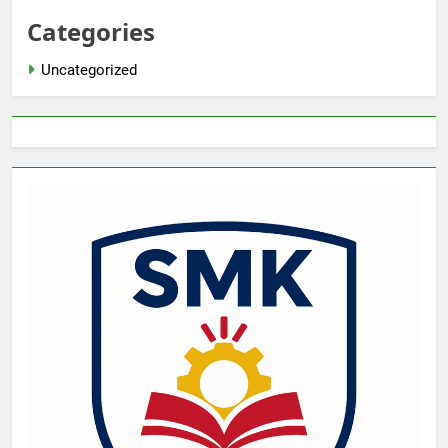
Categories
Uncategorized