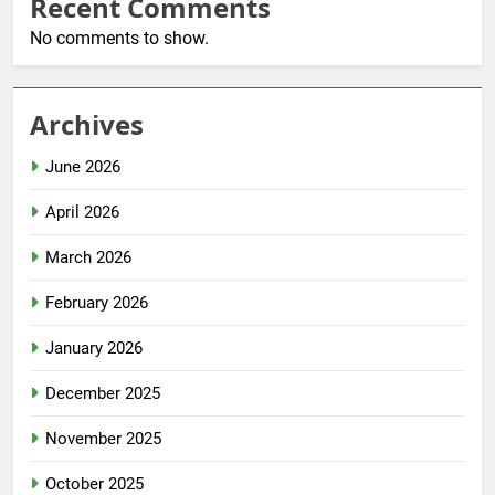
Recent Comments
No comments to show.
Archives
June 2026
April 2026
March 2026
February 2026
January 2026
December 2025
November 2025
October 2025