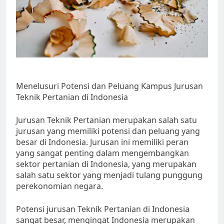
Menelusuri Potensi dan Peluang Kampus Jurusan
Teknik Pertanian di Indonesia
Jurusan Teknik Pertanian merupakan salah satu
jurusan yang memiliki potensi dan peluang yang
besar di Indonesia. Jurusan ini memiliki peran
yang sangat penting dalam mengembangkan
sektor pertanian di Indonesia, yang merupakan
salah satu sektor yang menjadi tulang punggung
perekonomian negara.
Potensi jurusan Teknik Pertanian di Indonesia
sangat besar, mengingat Indonesia merupakan