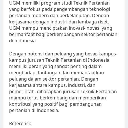
UGM memiliki program studi Teknik Pertanian
yang berfokus pada pengembangan teknologi
pertanian modern dan berkelanjutan. Dengan
kerjasama dengan industri dan lembaga riset,
UGM mampu menciptakan inovasi-inovasi yang
bermanfaat bagi perkembangan sektor pertanian
di Indonesia.
Dengan potensi dan peluang yang besar, kampus-
kampus jurusan Teknik Pertanian di Indonesia
memiliki peran yang sangat penting dalam
menghadapi tantangan dan memanfaatkan
peluang dalam sektor pertanian. Dengan
kerjasama antara kampus, industri, dan
pemerintah, diharapkan jurusan Teknik Pertanian
mampu terus berkembang dan memberikan
kontribusi yang positif bagi pembangunan
pertanian di Indonesia.
Referensi: