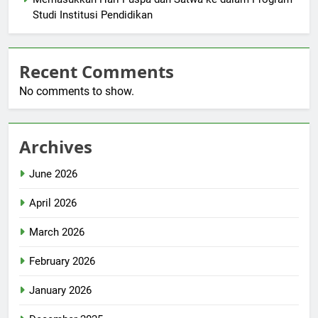
Studi Institusi Pendidikan
Recent Comments
No comments to show.
Archives
June 2026
April 2026
March 2026
February 2026
January 2026