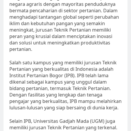
negara agraris dengan mayoritas penduduknya
bermata pencaharian di sektor pertanian. Dalam
menghadapi tantangan global seperti perubahan
iklim dan kebutuhan pangan yang semakin
meningkat, jurusan Teknik Pertanian memiliki
peran yang krusial dalam menciptakan inovasi
dan solusi untuk meningkatkan produktivitas
pertanian.
Salah satu kampus yang memiliki jurusan Teknik
Pertanian yang berkualitas di Indonesia adalah
Institut Pertanian Bogor (IPB). IPB telah lama
dikenal sebagai kampus yang unggul dalam
bidang pertanian, termasuk Teknik Pertanian.
Dengan fasilitas yang lengkap dan tenaga
pengajar yang berkualitas, IPB mampu melahirkan
lulusan-lulusan yang siap bersaing di dunia kerja.
Selain IPB, Universitas Gadjah Mada (UGM) juga
memiliki jurusan Teknik Pertanian yang terkenal.