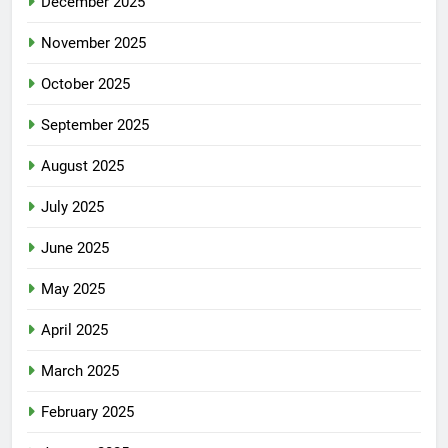
December 2025
November 2025
October 2025
September 2025
August 2025
July 2025
June 2025
May 2025
April 2025
March 2025
February 2025