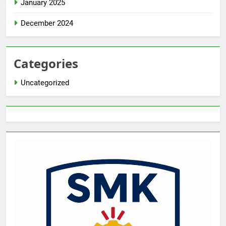
January 2025
December 2024
Categories
Uncategorized