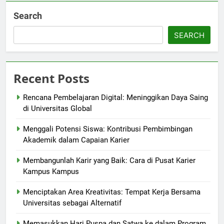
Search
SEARCH
Recent Posts
Rencana Pembelajaran Digital: Meninggikan Daya Saing
di Universitas Global
Menggali Potensi Siswa: Kontribusi Pembimbingan
Akademik dalam Capaian Karier
Membangunlah Karir yang Baik: Cara di Pusat Karier
Kampus Kampus
Menciptakan Area Kreativitas: Tempat Kerja Bersama
Universitas sebagai Alternatif
Memasukkan Hari Puspa dan Satwa ke dalam Program