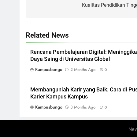
Kualitas Pendidikan Tingg
Related News
Rencana Pembelajaran Digital: Meninggik
Daya Saing di Universitas Global
Kampusbungo
2 Months Ago
0
Membangunlah Karir yang Baik: Cara di Pu
Karier Kampus Kampus
Kampusbungo
3 Months Ago
0
New