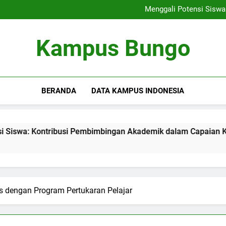
Rencana Pembelajaran Dig
Menggali Potensi Sisw
Membangunlah Karir yang
Menciptakan Area Kreativitas
Rencana Pembelajaran Dig
Kampus Bungo
Menggali Potensi Sisw
Membangunlah Karir yang
Menciptakan Area Kreativitas
BERANDA
DATA KAMPUS INDONESIA
ontribusi Pembimbingan Akademik dalam Capaian Karier
 dengan Program Pertukaran Pelajar