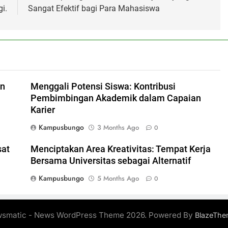
i.
Sangat Efektif bagi Para Mahasiswa
an
Menggali Potensi Siswa: Kontribusi
Pembimbingan Akademik dalam Capaian
Karier
Kampusbungo
3 Months Ago
0
sat
Menciptakan Area Kreativitas: Tempat Kerja
Bersama Universitas sebagai Alternatif
Kampusbungo
5 Months Ago
0
smatic - News WordPress Theme 2026. Powered By
BlazeThe