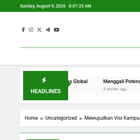
Skip
Sunday, August 9, 2026
8:07:26 AM
to
content
Saing di Universitas Global
Menggali Potensi Siswa: K
3 Months Ago
HEADLINES
Home
Uncategorized
Mewujudkan Visi Kampus