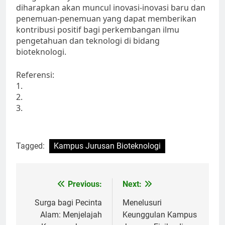
diharapkan akan muncul inovasi-inovasi baru dan
penemuan-penemuan yang dapat memberikan
kontribusi positif bagi perkembangan ilmu
pengetahuan dan teknologi di bidang
bioteknologi.
Referensi:
1.
2.
3.
Tagged:
Kampus Jurusan Bioteknologi
Post
Previous:
Next:
navigation
Surga bagi Pecinta
Menelusuri
Alam: Menjelajah
Keunggulan Kampus