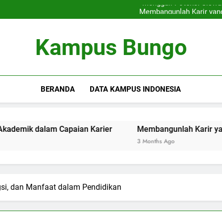
Menggali Potensi Sisw
Membangunlah Karir yang
Menciptakan Area Kreativitas
Rencana Pembelajaran Dig
Menggali Potensi Sisw
Kampus Bungo
Membangunlah Karir yang
Menciptakan Area Kreativitas
BERANDA
DATA KAMPUS INDONESIA
alam Capaian Karier
Membangunlah Karir yang Baik: Ca
3 Months Ago
ngsi, dan Manfaat dalam Pendidikan