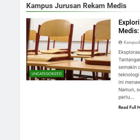
Kampus Jurusan Rekam Medis
Explor
Medis:
Kampus
Eksplora
Tantangan
semakin d
UNCATEGORIZED
teknologi
ini menaw
Namun, se
perlu…
Read Full 