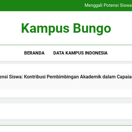
Rencana Pembelajaran Dig
Menggali Potensi Sisw
Membangunlah Karir yang
Menciptakan Area Kreativitas
Rencana Pembelajaran Dig
Kampus Bungo
Menggali Potensi Sisw
Membangunlah Karir yang
Menciptakan Area Kreativitas
BERANDA
DATA KAMPUS INDONESIA
a: Kontribusi Pembimbingan Akademik dalam Capaian Karier