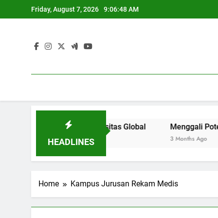
Skip
Friday, August 7, 2026
9:06:48 AM
to
content
aya Saing di Universitas Global
Menggali Potensi Sisw
3 Months Ago
HEADLINES
Home
Kampus Jurusan Rekam Medis