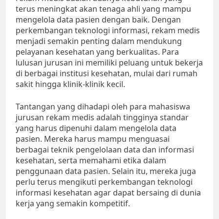
terus meningkat akan tenaga ahli yang mampu
mengelola data pasien dengan baik. Dengan
perkembangan teknologi informasi, rekam medis
menjadi semakin penting dalam mendukung
pelayanan kesehatan yang berkualitas. Para
lulusan jurusan ini memiliki peluang untuk bekerja
di berbagai institusi kesehatan, mulai dari rumah
sakit hingga klinik-klinik kecil.
Tantangan yang dihadapi oleh para mahasiswa
jurusan rekam medis adalah tingginya standar
yang harus dipenuhi dalam mengelola data
pasien. Mereka harus mampu menguasai
berbagai teknik pengelolaan data dan informasi
kesehatan, serta memahami etika dalam
penggunaan data pasien. Selain itu, mereka juga
perlu terus mengikuti perkembangan teknologi
informasi kesehatan agar dapat bersaing di dunia
kerja yang semakin kompetitif.