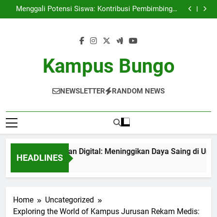
Rencana Pembelajaran Digital: Meninggikan Daya
Skip
Saing di Universitas Global
Menggali Potensi Siswa: Kontribusi Pembimbingan
to
Akademik dalam Capaian Karier
Membangunlah Karir yang Baik: Cara di Pusat Karier
Kampus Kampus
Menciptakan Area Kreativitas: Tempat Kerja Bersama
content
Universitas sebagai Alternatif
Rencana Pembelajaran Digital: Meninggikan Daya
Saing di Universitas Global
Menggali Potensi Siswa: Kontribusi Pembimbingan
Akademik dalam Capaian Karier
Membangunlah Karir yang Baik: Cara di Pusat Karier
Kampus Bungo
Kampus Kampus
Menciptakan Area Kreativitas: Tempat Kerja Bersama
Universitas sebagai Alternatif
NEWSLETTER
RANDOM NEWS
cana Pembelajaran Digital: Meninggikan Daya Saing di Univers
HEADLINES
nths Ago
Home
Uncategorized
Exploring the World of Kampus Jurusan Rekam Medis: