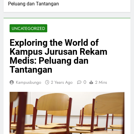
Peluang dan Tantangan
UNCATEGORIZED
Exploring the World of
Kampus Jurusan Rekam
Medis: Peluang dan
Tantangan
0
Kampusbungo
2 Years Ago
2 Mins