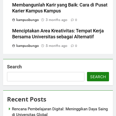
Membangunlah Karir yang Baik: Cara di Pusat
Karier Kampus Kampus
kampusbungo
3 months ago
0
Menciptakan Area Kreativitas: Tempat Kerja
Bersama Universitas sebagai Alternatif
kampusbungo
5 months ago
0
Search
SEARCH
Recent Posts
Rencana Pembelajaran Digital: Meninggikan Daya Saing
di Universitas Global