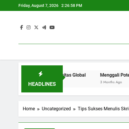
Skip
Friday, August 7, 2026
2:26:59 PM
to
content
 Saing di Universitas Global
Menggali Potensi Siswa: 
3 Months Ago
HEADLINES
Home
Uncategorized
Tips Sukses Menulis Skri