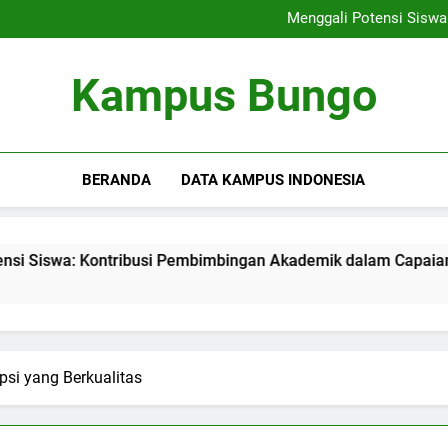
Rencana Pembelajaran Dig
Menggali Potensi Sisw
Membangunlah Karir yang
Menciptakan Area Kreativitas
Rencana Pembelajaran Dig
Kampus Bungo
Menggali Potensi Sisw
Membangunlah Karir yang
Menciptakan Area Kreativitas
BERANDA
DATA KAMPUS INDONESIA
Kontribusi Pembimbingan Akademik dalam Capaian Karier
psi yang Berkualitas