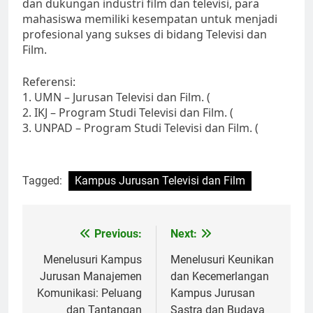
dan dukungan industri film dan televisi, para
mahasiswa memiliki kesempatan untuk menjadi
profesional yang sukses di bidang Televisi dan
Film.
Referensi:
1. UMN – Jurusan Televisi dan Film. (
2. IKJ – Program Studi Televisi dan Film. (
3. UNPAD – Program Studi Televisi dan Film. (
Tagged:
Kampus Jurusan Televisi dan Film
Post
Previous:
Next:
navigation
Menelusuri Kampus
Menelusuri Keunikan
Jurusan Manajemen
dan Kecemerlangan
Komunikasi: Peluang
Kampus Jurusan
dan Tantangan
Sastra dan Budaya